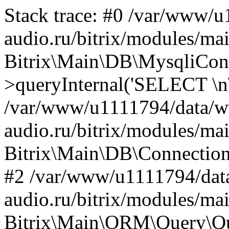
Stack trace: #0 /var/www/
audio.ru/bitrix/modules/ma
Bitrix\Main\DB\MysqliCon
>queryInternal('SELECT \n\
/var/www/u1111794/data/
audio.ru/bitrix/modules/ma
Bitrix\Main\DB\Connection
#2 /var/www/u1111794/da
audio.ru/bitrix/modules/ma
Bitrix\Main\ORM\Query\Q